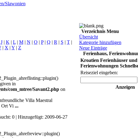
ien/Slawonien
Verzeichnis Menu
Übersicht
|
J
|
K
|
L
|
M
|
N
|
O
|
P
|
Q
|
R
|
S
|
T
|
Kategorie hinzufügen
W
|
X
|
Y
|
Z
Neue Einträge
Ferienhaus, Ferienwohnun
Kroatien Ferienhäuser und
Ferienwohnungen Schnells
Reiseziel eingeben:
2_Plugin_ahreflisting::plugin()
 given in
Anzeigen
nts/com_mtree/Savant2.php
on
nfreundliche Villa Maestral
m Ort Vi
...
esucht: 0 | Hinzugefügt: 2009-06-27
2_Plugin_ahrefreview::plugin()