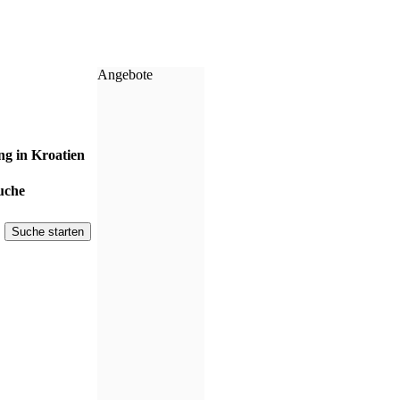
Angebote
g in Kroatien
uche