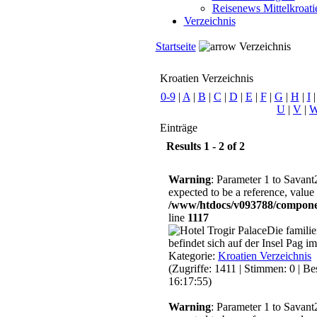
Reisenews Mittelkroat
Verzeichnis
Startseite
Verzeichnis
Kroatien Verzeichnis
0-9
|
A
|
B
|
C
|
D
|
E
|
F
|
G
|
H
|
I
U
|
V
|
Einträge
Results 1 - 2 of 2
Warning
: Parameter 1 to Savant
expected to be a reference, value
/www/htdocs/v093788/compone
line
1117
Die familie
befindet sich auf der Insel Pag i
Kategorie:
Kroatien Verzeichnis
(Zugriffe: 1411 | Stimmen: 0 | B
16:17:55)
Warning
: Parameter 1 to Savant