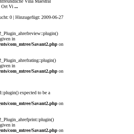
nfreundliche Villa Maestral
m Ort Vi
...
sucht: 0 | Hinzugefügt: 2009-06-27
2_Plugin_ahrefreview::plugin()
 given in
nts/com_mtree/Savant2.php
on
2_Plugin_ahrefrating::plugin()
 given in
nts/com_mtree/Savant2.php
on
plugin() expected to be a
nts/com_mtree/Savant2.php
on
2_Plugin_ahrefprint::plugin()
 given in
nts/com_mtree/Savant2.php
on