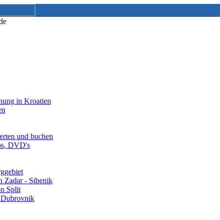
nung in Kroatien
en
erten und buchen
os, DVD's
ggebiet
 Zadar - Sibenik
n Split
 Dubrovnik