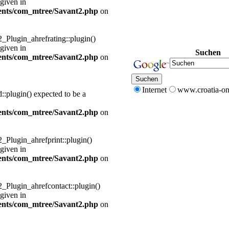
 given in
nts/com_mtree/Savant2.php
on
2_Plugin_ahrefrating::plugin()
 given in
Suchen
nts/com_mtree/Savant2.php
on
Internet
www.croatia-on
plugin() expected to be a
nts/com_mtree/Savant2.php
on
2_Plugin_ahrefprint::plugin()
 given in
nts/com_mtree/Savant2.php
on
2_Plugin_ahrefcontact::plugin()
 given in
nts/com_mtree/Savant2.php
on