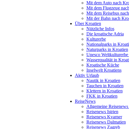
Mit dem Auto nach Kro
Mit dem Flugzeug nach
Mit dem Reisebus nach
Mit der Bahn nach Kro
Über Kroatien
Nützliche Infos
Die kroatische Adria
Kulturerbe
Nationalparks in Kroat
Naturparks in Kroatien
Unesco Weltkulturerbe 
Wasserqualität in Kroat
Kroatische Küche
Inselwelt Kroatiens
Aktiv Urlaub
Nautik in Kroatien
Tauchen in Kroatien
Klettern in Kroatien
FKK in Kroatien
ReiseNews
Allgemeine Reisenews 
Reisenews Istrien
Reisenews Kvarner
Reisenews Dalmatien
Reisenews Zagreb