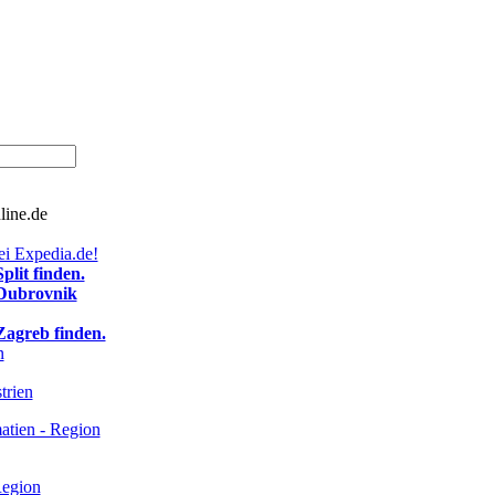
line.de
ei Expedia.de!
plit finden.
 Dubrovnik
Zagreb finden.
n
trien
atien - Region
Region