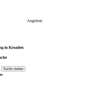
Angebote
g in Kroatien
uche
ps