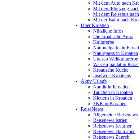
Mit dem Auto nach Kro
Mit dem Flugzeug nach
Mit dem Reisebus nach
Mit der Bahn nach Kro
Über Kroatien
Nützliche Infos
Die kroatische Adria
Kulturerbe
Nationalparks in Kroat
Naturparks in Kroatien
Unesco Weltkulturerbe 
Wasserqualität in Kroat
Kroatische Küche
Inselwelt Kroatiens
Aktiv Urlaub
Nautik in Kroatien
Tauchen in Kroatien
Klettern in Kroatien
FKK in Kroatien
ReiseNews
Allgemeine Reisenews 
Reisenews Istrien
Reisenews Kvarner
Reisenews Dalmatien
Reisenews Zagreb