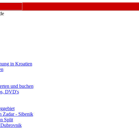
nung in Kroatien
en
erten und buchen
os, DVD's
ggebiet
 Zadar - Sibenik
n Split
 Dubrovnik